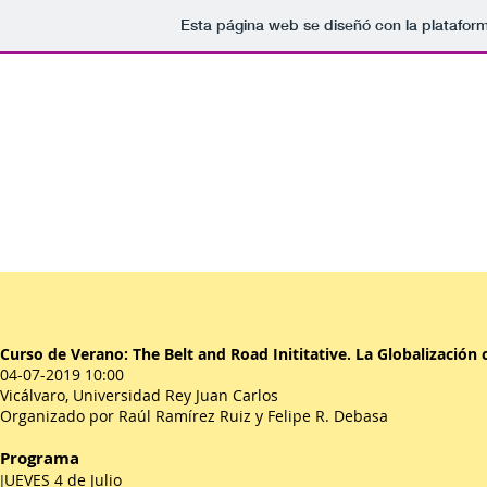
Esta página web se diseñó con la platafo
天下
Sobre GISEC 关于GISEC
GISEC
Curso de Verano: The Belt and Road Inititative. La Globalización c
04-07-2019 10:00
Vicálvaro, Universidad Rey Juan Carlos
Organizado por Raúl Ramírez Ruiz y Felipe R. Debasa
Program
a
J
UEVES 4 de Julio