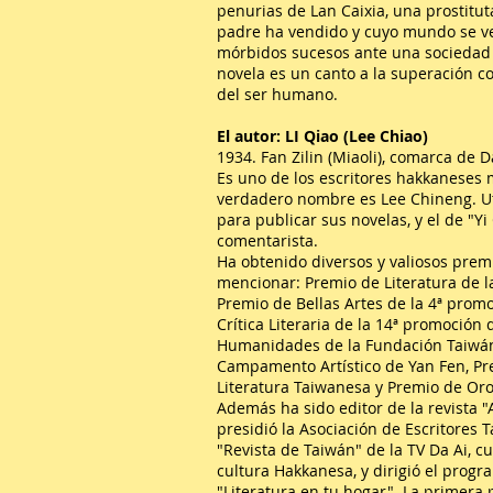
penurias de Lan Caixia, una prostitu
padre ha vendido y cuyo mundo se ve
mórbidos sucesos ante una sociedad p
novela es un canto a la superación c
del ser humano.
El autor: LI Qiao (Lee Chiao)
1934. Fan Zilin (Miaoli), comarca de 
Es uno de los escritores hakkaneses
verdadero nombre es Lee Chineng. Ut
para publicar sus novelas, y el de "Y
comentarista.
Ha obtenido diversos y valiosos prem
mencionar: Premio de Literatura de l
Premio de Bellas Artes de la 4ª prom
Crítica Literaria de la 14ª promoción
Humanidades de la Fundación Taiwán
Campamento Artístico de Yan Fen, Pr
Literatura Taiwanesa y Premio de Oro
Además ha sido editor de la revista "
presidió la Asociación de Escritores
"Revista de Taiwán" de la TV Da Ai, c
cultura Hakkanesa, y dirigió el progr
"Literatura en tu hogar". La primera 