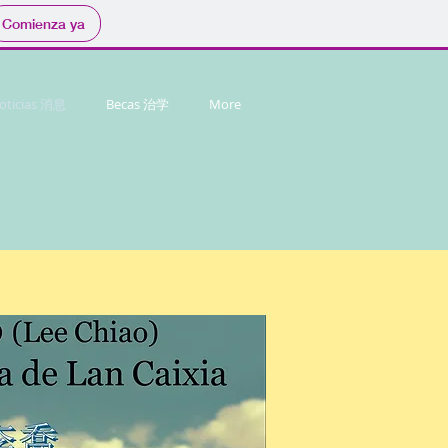
Comienza ya
oticias 消息
Becas 治学
More