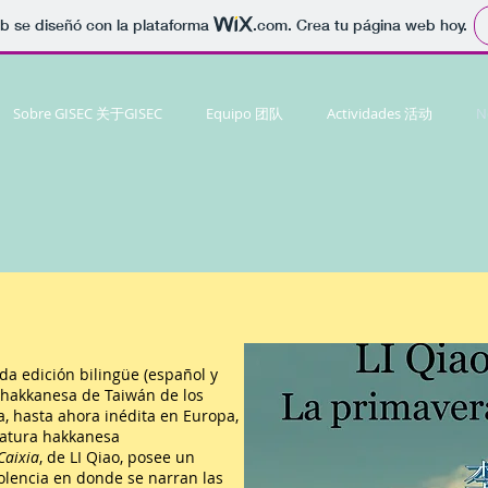
b se diseñó con la plataforma
.com
. Crea tu página web hoy.
Sobre GISEC 关于GISEC
Equipo 团队
Actividades 活动
N
da edición bilingüe (español y
ra hakkanesa de Taiwán de los
a, hasta ahora inédita en Europa,
eratura hakkanesa
Caixia
, de LI Qiao, posee un
olencia en donde se narran las