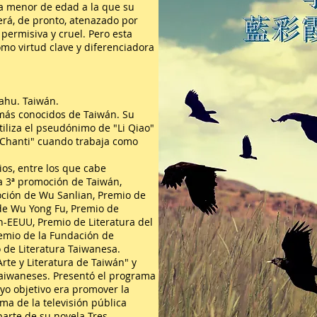
ta menor de edad a la que su
rá, de pronto, atenazado por
ermisiva y cruel. Pero esta
omo virtud clave y diferenciadora
Dahu. Taiwán.
 más conocidos de Taiwán. Su
iliza el pseudónimo de "Li Qiao"
i Chanti" cuando trabaja como
ios, entre los que cabe
a 3ª promoción de Taiwán,
oción de Wu Sanlian, Premio de
 de Wu Yong Fu, Premio de
-EEUU, Premio de Literatura del
emio de la Fundación de
 de Literatura Taiwanesa.
Arte y Literatura de Taiwán" y
 Taiwaneses. Presentó el programa
uyo objetivo era promover la
ama de la televisión pública
parte de su novela Tres